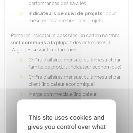
performances des salariés
Indicateurs de suivi de projets
: pour
mesurer l'avancement des projets
Parmi les indicateurs possibles, un certain nombre
sont
communs
à la plupart des entreprises, il
s'agit des suivants notamment :
Chiffre d'affaires mensuel ou trimestriel par
famille de produit (indicateur économique)
Chiffre d'affaires mensuel ou trimestriel par
client (indicateur économique)
Marge commerciale (indicateur
économique)
Frais commerciaux, de structure, de
This site uses cookies and
personnel, de sous-traitance (indicateur
économique)
gives you control over what