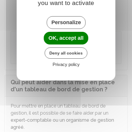
you want to activate
Délais de livraison (indicateur physique)
Niveau de satisfaction des clients
(indicateur physique)
Personalize
OK, accept all
À savoir
Le site Bpifrance met à disposition un
Deny all cookies
exemple de tableau de bord de gestion
.
Privacy policy
Qui peut aider dans la mise en place
d'un tableau de bord de gestion ?
Pour mettre en place un tableau de bord de
gestion, il est possible de se faire aider par un
expert-comptable ou un organisme de gestion
agréé
.