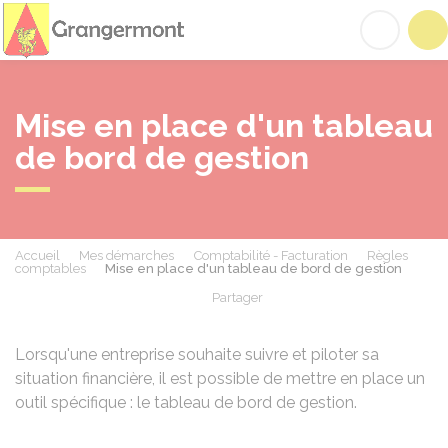
Grangermont
Acc
Mise en place d'un tableau
de bord de gestion
Accueil
Mes démarches
Comptabilité - Facturation
Règles
comptables
Mise en place d'un tableau de bord de gestion
Partager
Partager sur Facebook
Partager sur X - Twit
Partager sur
Par
Lorsqu'une entreprise souhaite suivre et piloter sa
situation financière, il est possible de mettre en place un
outil spécifique : le tableau de bord de gestion.