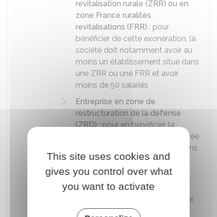
revitalisation rurale (ZRR) ou en
zone France ruralités
revitalisations (FRR)
: pour
bénéficier de cette exonération, la
société doit notamment avoir au
moins un établissement situé dans
une ZRR ou une FRR et avoir
moins de 50 salariés
Entreprise en zone de
restructuration de la défense
(ZRD)
: pour en bénéficier, la
société doit notamment avoir créé
une activité depuis au moins 3 ans
This site uses cookies and
inexistante au préalable dans la
gives you control over what
ZRD
you want to activate
Entreprise en zone franche
urbaine (ZFU)
: pour en bénéficier,
la société doit remplir plusieurs