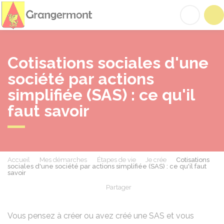
Grangermont
Acc
Cotisations sociales d'une
société par actions
simplifiée (SAS) : ce qu'il
faut savoir
Accueil
Mes démarches
Étapes de vie
Je crée
Cotisations
sociales d'une société par actions simplifiée (SAS) : ce qu'il faut
savoir
Partager
Partager sur Facebook
Partager sur X - Twit
Partager sur
Par
Vous pensez à créer ou avez créé une SAS et vous