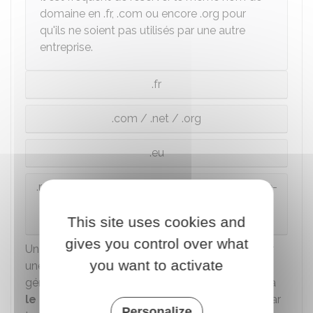
domaine en .fr, .com ou encore .org pour
qu'ils ne soient pas utilisés par une autre
entreprise.
.fr
.com / .net / .org
.eu
.re (la Réunion), .yt (Mayotte), .pm (Saint-Pierre-
et-Miquelon), .wf (Wallis et Futuna), .tf (Terres
australes et antarctiques françaises)
This site uses cookies and
gives you control over what
Un nom de domaine est toujours enregistré pour
you want to activate
une
période limitée
(de 1 à 10 ans
généralement). Il est donc important de penser à
le renouveler avant qu'il n'expire
et finisse par
Personalize