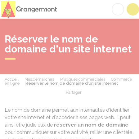
Grangermont
Acc
Réserver le nom de
domaine d'un site internet
Accueil
Mes démarches
Pratiques commerciales
Commerce
en ligne
Réserver le nom de domaine d'un site internet
Partager
Partager sur Facebook
Partager sur X - Twit
Partager sur
Par
Le nom de domaine permet aux internautes d'identifier
votre site internet et d'accéder à ses pages web. Il peut
ainsi être judicieux de
réserver un nom de domaine
pour communiquer sur votre activité, rallier une clientèle