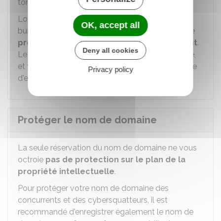
tomber dans le domaine public.
Lors de la réservation d'un nom de domaine, le
OK, accept all
bureau d'enregistrement peut vous proposer une
procédure automatique de renouvellement
.
Deny all cookies
Le prélèvement bancaire sera alors automatique,
et vous n'aurez pas à vous préoccuper de la date
Privacy policy
d'expiration du nom de domaine.
Protéger le nom de domaine
La seule réservation du nom de domaine ne vous
octroie
pas de protection sur le plan de la
propriété intellectuelle
.
Pour protéger votre nom de domaine des
concurrents et des cybersquatteurs, il est
recommandé d'enregistrer également le nom de