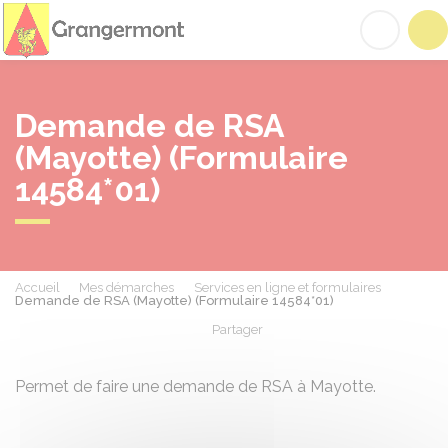
Grangermont
Acc
Demande de RSA
(Mayotte) (Formulaire
14584*01)
Accueil
Mes démarches
Services en ligne et formulaires
Demande de RSA (Mayotte) (Formulaire 14584*01)
Partager
Partager sur Facebook
Partager sur X - Twit
Partager sur
Par
Permet de faire une demande de RSA à Mayotte.