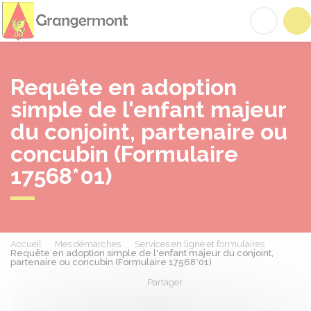
Grangermont
Acc
Requête en adoption
simple de l'enfant majeur
du conjoint, partenaire ou
concubin (Formulaire
17568*01)
Accueil
Mes démarches
Services en ligne et formulaires
Requête en adoption simple de l'enfant majeur du conjoint,
partenaire ou concubin (Formulaire 17568*01)
Partager
Partager sur Facebook
Partager sur X - Twit
Partager sur
Par