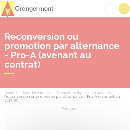
Grangermont
Acc
Reconversion ou
promotion par alternance
- Pro-A (avenant au
contrat)
Accueil
Mes démarches
Services en ligne et formulaires
Reconversion ou promotion par alternance - Pro-A (avenant au
contrat)
Partager
Partager sur Facebook
Partager sur X - Twit
Partager sur
Par