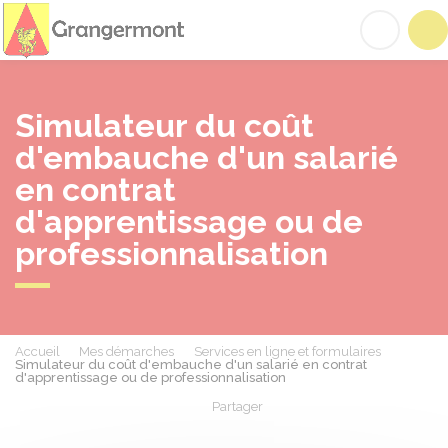
Grangermont
Acc
Simulateur du coût
d'embauche d'un salarié
en contrat
d'apprentissage ou de
professionnalisation
Accueil
Mes démarches
Services en ligne et formulaires
Simulateur du coût d'embauche d'un salarié en contrat
d'apprentissage ou de professionnalisation
Partager
Partager sur Facebook
Partager sur X - Twit
Partager sur
Par