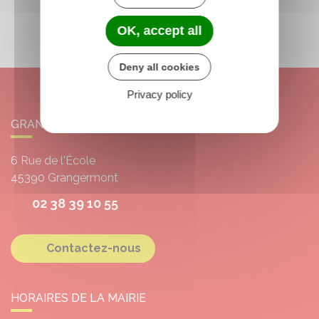
OK, accept all
Deny all cookies
Privacy policy
GRANGERMONT
6 Rue de l'École
45390
Grangermont
02 38 39 10 55
Contactez-nous
HORAIRES DE LA MAIRIE