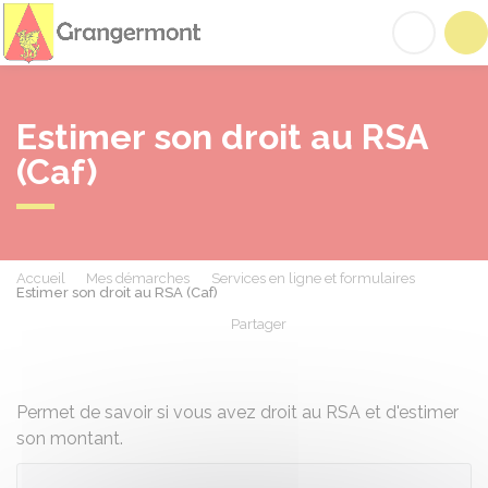
Grangermont
Acc
Estimer son droit au RSA
(Caf)
Accueil
Mes démarches
Services en ligne et formulaires
Estimer son droit au RSA (Caf)
Partager
Partager sur Facebook
Partager sur X - Twit
Partager sur
Par
Permet de savoir si vous avez droit au RSA et d'estimer
son montant.