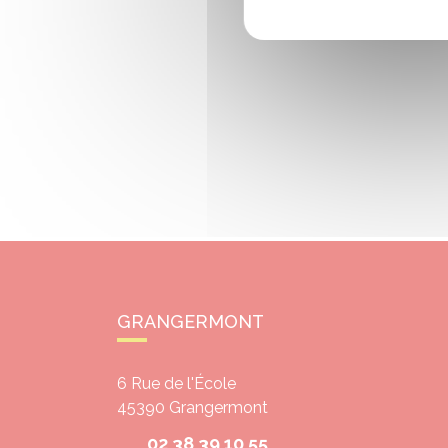
GRANGERMONT
6 Rue de l'École
45390
Grangermont
02 38 39 10 55