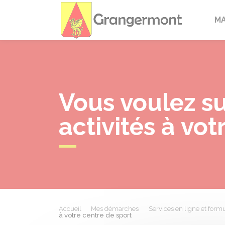
Granger
M
Vous voulez s
activités à vot
Accueil
Mes démarches
Services en ligne et formu
à votre centre de sport