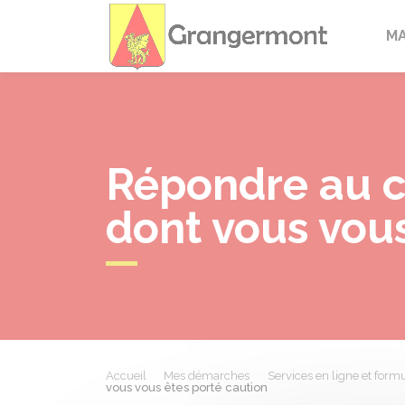
Granger
M
Répondre au c
dont vous vous
Accueil
Mes démarches
Services en ligne et formu
vous vous êtes porté caution