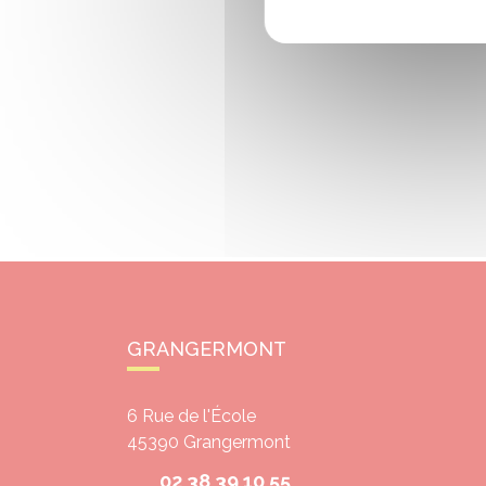
GRANGERMONT
6 Rue de l'École
45390
Grangermont
02 38 39 10 55