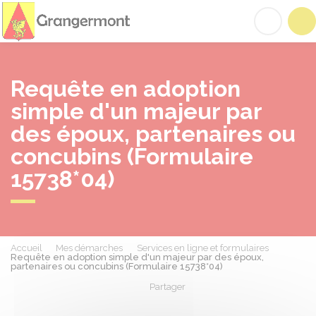
Grangermont
Acc
Requête en adoption
simple d'un majeur par
des époux, partenaires ou
concubins (Formulaire
15738*04)
Accueil
Mes démarches
Services en ligne et formulaires
Requête en adoption simple d'un majeur par des époux,
partenaires ou concubins (Formulaire 15738*04)
Partager
Partager sur Facebook
Partager sur X - Twit
Partager sur
Par