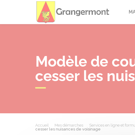
Granger
M
Modèle de cou
cesser les nui
Accueil
Mes démarches
Services en ligne et formu
cesser les nuisances de voisinage