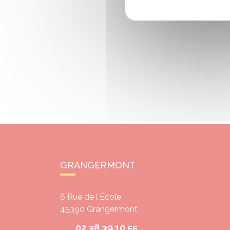
GRANGERMONT
6 Rue de l'École
45390
Grangermont
02 38 39 10 55