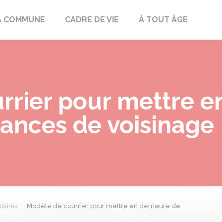
mont
A COMMUNE
CADRE DE VIE
À TOUT ÂGE
rrier pour mettre 
sances de voisinage
laires
Modèle de courrier pour mettre en demeure de