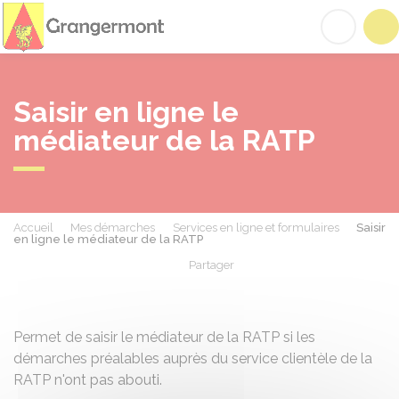
Grangermont
Acc
Saisir en ligne le
médiateur de la RATP
Accueil
Mes démarches
Services en ligne et formulaires
Saisir
en ligne le médiateur de la RATP
Partager
Partager sur Facebook
Partager sur X - Twit
Partager sur
Par
Permet de saisir le médiateur de la RATP si les
démarches préalables auprès du service clientèle de la
RATP n'ont pas abouti.