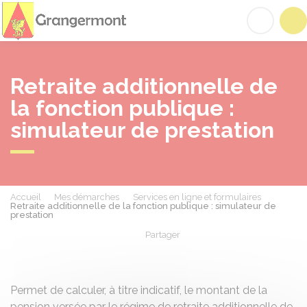
Grangermont
Acc
Retraite additionnelle de
la fonction publique :
simulateur de prestation
Accueil
Mes démarches
Services en ligne et formulaires
Retraite additionnelle de la fonction publique : simulateur de
prestation
Partager
Partager sur Facebook
Partager sur X - Twit
Partager sur
Par
Permet de calculer, à titre indicatif, le montant de la
pension versée par le régime de retraite additionnelle de