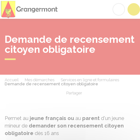
Grangermont
Acc
Demande de recensement
citoyen obligatoire
Accueil
Mes démarches
Services en ligne et formulaires
Demande de recensement citoyen obligatoire
Partager
Partager sur Facebook
Partager sur X - Twit
Partager sur
Par
Permet au
jeune français ou
au
parent
d'un jeune
mineur de
demander son recensement citoyen
obligatoire
dès 16 ans