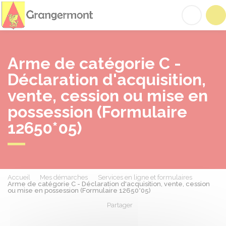
Grangermont
Acc
Arme de catégorie C -
Déclaration d'acquisition,
vente, cession ou mise en
possession (Formulaire
12650*05)
Accueil
Mes démarches
Services en ligne et formulaires
Arme de catégorie C - Déclaration d'acquisition, vente, cession
ou mise en possession (Formulaire 12650*05)
Partager
Partager sur Facebook
Partager sur X - Twit
Partager sur
Par