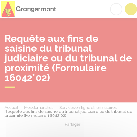
Grangermont
Acc
Requête aux fins de
saisine du tribunal
judiciaire ou du tribunal de
proximité (Formulaire
16042*02)
Accueil
Mes démarches
Services en ligne et formulaires
Requête aux fins de saisine du tribunal judiciaire ou du tribunal de
proximité (Formulaire 16042*02)
Partager
Partager sur Facebook
Partager sur X - Twit
Partager sur
Par