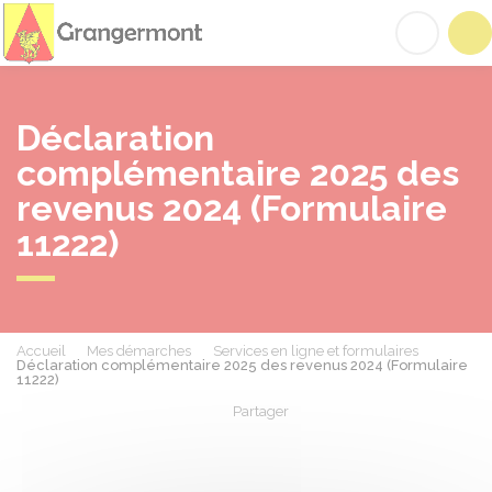
Grangermont
Acc
Déclaration
complémentaire 2025 des
revenus 2024 (Formulaire
11222)
Accueil
Mes démarches
Services en ligne et formulaires
Déclaration complémentaire 2025 des revenus 2024 (Formulaire
11222)
Partager
Partager sur Facebook
Partager sur X - Twit
Partager sur
Par