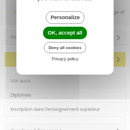
scolarité de leur enfant
Représentants des parents d'élèves - Collège et
Personalize
lycée
OK, accept all
Pour en savoir plus
Deny all cookies
Privacy policy
Services en ligne et formulaires
Voir aussi
Diplômes
Inscription dans l'enseignement supérieur