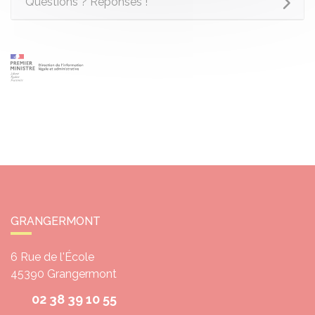
Questions ? Réponses !
GRANGERMONT
6 Rue de l'École
45390
Grangermont
02 38 39 10 55