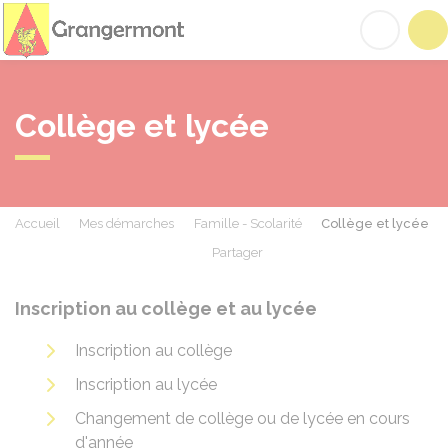
Grangermont
Acc
Collège et lycée
Accueil
Mes démarches
Famille - Scolarité
Collège et lycée
Partager
Partager sur Facebook
Partager sur X - Twit
Partager sur
Par
Inscription au collège et au lycée
Inscription au collège
Inscription au lycée
Changement de collège ou de lycée en cours
d'année