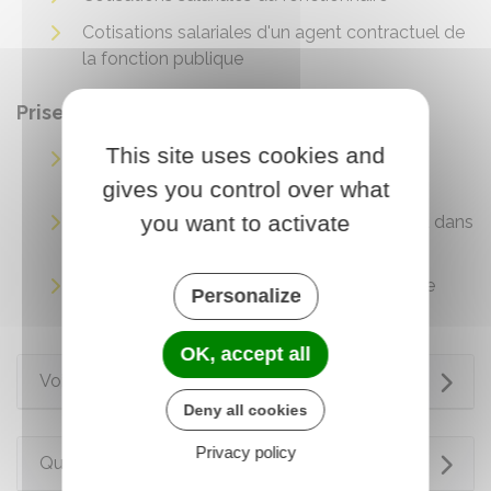
Cotisations salariales d'un agent contractuel de
la fonction publique
Prise en charge des frais de transport
This site uses cookies and
Remboursement des frais de transport
domicile-travail (fonction publique)
gives you control over what
you want to activate
Remboursement des frais de déplacement dans
la fonction publique
Prise en charge des frais de changement de
Personalize
résidence (fonction publique)
OK, accept all
Voir aussi
Deny all cookies
Privacy policy
Questions ? Réponses !