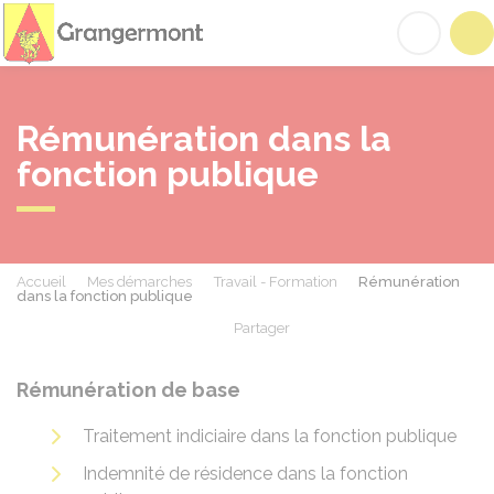
Grangermont
Acc
Rémunération dans la
fonction publique
Accueil
Mes démarches
Travail - Formation
Rémunération
dans la fonction publique
Partager
Partager sur Facebook
Partager sur X - Twit
Partager sur
Par
Rémunération de base
Traitement indiciaire dans la fonction publique
Indemnité de résidence dans la fonction