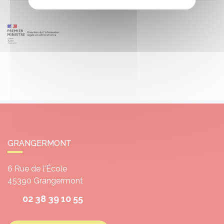
GRANGERMONT
6 Rue de l'École
45390
Grangermont
02 38 39 10 55