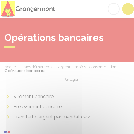
Grangermont
Acc
Opérations bancaires
Accueil
Mes démarches
Argent - Impôts - Consommation
Opérations bancaires
Partager
Partager sur Facebook
Partager sur X - Twit
Partager sur
Par
Virement bancaire
Prélèvement bancaire
Transfert d'argent par mandat cash