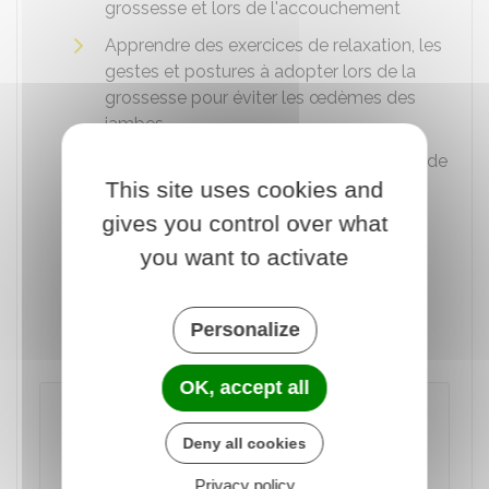
grossesse et lors de l'accouchement
Apprendre des exercices de relaxation, les
gestes et postures à adopter lors de la
grossesse pour éviter les œdèmes des
jambes
Comprendre le rôle de chaque membre de
This site uses cookies and
l'équipe médicale et le déroulement de
l'accouchement
gives you control over what
Connaître les soins à apporter à votre
you want to activate
enfant dès la naissance
Préparer votre retour à la maison avec
Personalize
votre bébé.
OK, accept all
À savoir
Ces séances peuvent être individuelles, mais
Deny all cookies
elles sont souvent collectives pour favoriser
Privacy policy