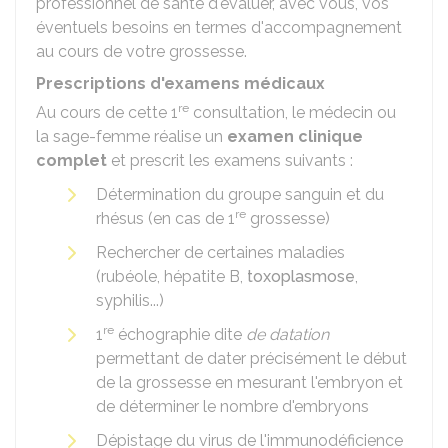
professionnel de santé d'évaluer, avec vous, vos
éventuels besoins en termes d'accompagnement
au cours de votre grossesse.
Prescriptions d'examens médicaux
re
Au cours de cette 1
consultation, le médecin ou
la sage-femme réalise un
examen clinique
complet
et prescrit les examens suivants :
Détermination du groupe sanguin et du
re
rhésus (en cas de 1
grossesse)
Rechercher de certaines maladies
(rubéole, hépatite B,
toxoplasmose
,
syphilis...)
re
1
échographie dite
de datation
permettant de dater précisément le début
de la grossesse en mesurant l'embryon et
de déterminer le nombre d'embryons
Dépistage du virus de l'immunodéficience