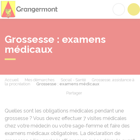
Grangermont
Acc
Grossesse : examens
médicaux
Accueil
Mes démarches
Social - Santé
Grossesse, assistance à
la procréation
Grossesse : examens médicaux
Partager
Partager sur Facebook
Partager sur X - Twit
Partager sur
Par
Quelles sont les obligations médicales pendant une
grossesse ? Vous devez effectuer 7 visites médicales
chez votre médecin ou votre sage-femme et faire des
examens médicaux obligatoires. La déclaration de
er