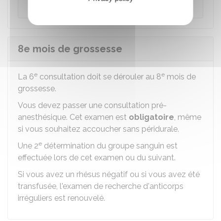
les échanges entre les futurs parents.
8e mois de grossesse
e
e
La 6
consultation doit se dérouler au 8
mois de
grossesse.
Vous devez passer une consultation pré-
anesthésique. Cet examen est
obligatoire
, même
si vous souhaitez accoucher sans péridurale.
e
Une 2
détermination du groupe sanguin est
effectuée lors de cet examen ou du suivant.
Si vous avez un rhésus négatif ou si vous avez été
transfusée, l'examen de recherche d'anticorps
irréguliers est renouvelé.