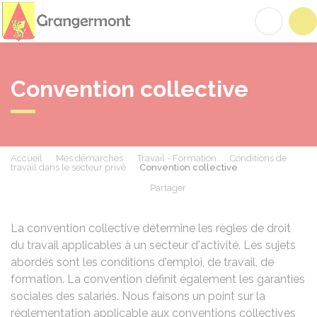
Grangermont
Acc
Convention collective
Accueil
Mes démarches
Travail - Formation
Conditions de
travail dans le secteur privé
Convention collective
Partager
Partager sur Facebook
Partager sur X - Twit
Partager sur
Par
La convention collective détermine les règles de droit
du travail applicables à un secteur d'activité. Les sujets
abordés sont les conditions d'emploi, de travail, de
formation. La convention définit également les garanties
sociales des salariés. Nous faisons un point sur la
réglementation applicable aux conventions collectives