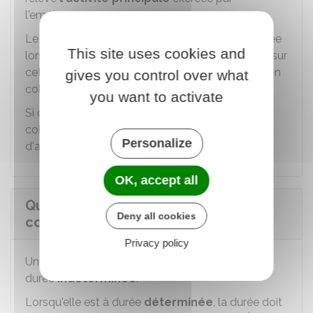
l'employeur.
Le code
NAF
(ou le code
APE
), attribué par l'
Insee
This site uses cookies and
lors de la création de l'entreprise,
est un indice
sur
cette activité principale, et donc sur la convention
gives you control over what
collective applicable.
you want to activate
Si ce code renvoie vers plusieurs conventions
collectives, il faut vérifier chaque champ
Personalize
d'application.
OK, accept all
Quelle est la durée de validité d'une
Deny all cookies
convention collective ?
Privacy policy
Une convention collective est généralement à
durée
indéterminée
.
Lorsqu'elle est à durée
déterminée
, la durée doit