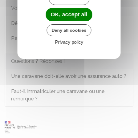
Voir aussi
OK, accept all
Déclaration préalable (DP)
Deny all cookies
Permis de construire (PC)
Privacy policy
Questions ? Réponses !
Une caravane doit-elle avoir une assurance auto ?
Faut-il immatriculer une caravane ou une
remorque ?