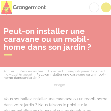
Grangermont
Acc
Peut-on installer une
caravane ou un mobil-
home dans son jardin ?
Accueil
Mes démarches
Logement
Vie pratique en logement
individuel (maison)
Peut-on installer une caravane ou un mobil-
home dans son jardin ?
Partager
Partager sur Facebook
Partager sur X - Twit
Partager sur
Par
Vous souhaitez installer une caravane ou un mobil-home
dans votre jardin ? Nous faisons le point sur la
réglementation en vigueur et sur les éventuelles