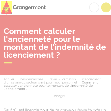
Grangermont
Acc
Comment calculer
l'ancienneté pour le
montant de l'indemnité de
licenciement ?
Accueil
Mes démarches
Travail - Formation
Licenciement
d'un salarié du secteur privé pour motif personnel
Comment
calculer l'ancienneté pour le montant de l'indemnité de
licenciement ?
Partager
Partager sur Facebook
Partager sur X - Twit
Partager sur
Par
Sauf s'il est licencié pour
faute grave
ou
faute lourde
, un