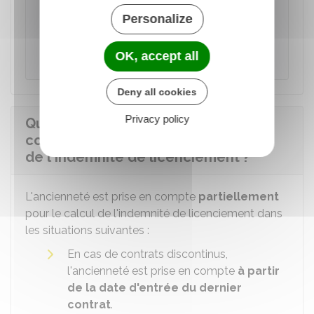
Personalize
Accéder au service en ligne
OK, accept all
Ministère chargé du travail
Deny all cookies
Privacy policy
Quelles sont les périodes prises en
compte partiellement pour le calcul
de l'indemnité de licenciement ?
L'ancienneté est prise en compte
partiellement
pour le calcul de l'indemnité de licenciement dans
les situations suivantes :
En cas de contrats discontinus,
l'ancienneté est prise en compte
à partir
de la date d'entrée du dernier
contrat
.