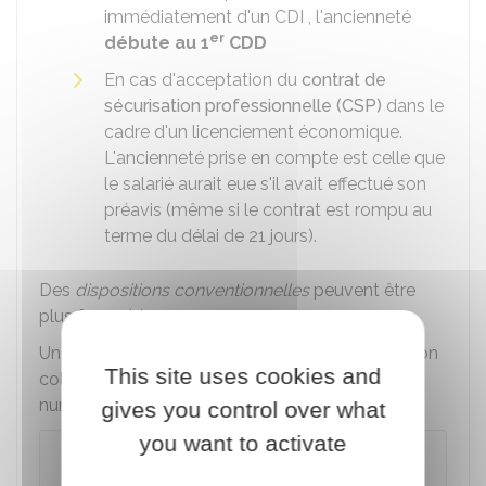
immédiatement d'un
CDI
, l'ancienneté
er
débute au 1
CDD
En cas d'acceptation du
contrat de
sécurisation professionnelle (CSP)
dans le
cadre d'un licenciement économique.
L'ancienneté prise en compte est celle que
le salarié aurait eue s'il avait effectué son
préavis (même si le contrat est rompu au
terme du délai de 21 jours).
Des
dispositions conventionnelles
peuvent être
plus favorables.
Un simulateur permet de rechercher la convention
This site uses cookies and
collective avec le nom de l'entreprise ou son
numéro Siret :
gives you control over what
you want to activate
Trouver sa convention collective