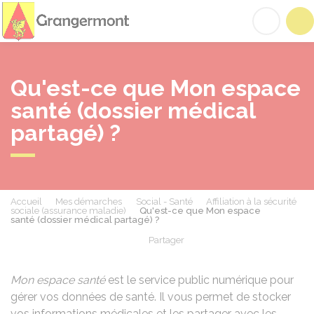
Grangermont
Acc
Qu'est-ce que Mon espace
santé (dossier médical
partagé) ?
Accueil
Mes démarches
Social - Santé
Affiliation à la sécurité
sociale (assurance maladie)
Qu'est-ce que Mon espace
santé (dossier médical partagé) ?
Partager
Partager sur Facebook
Partager sur X - Twit
Partager sur
Par
Mon espace santé
est le service public numérique pour
gérer vos données de santé. Il vous permet de stocker
vos informations médicales et les partager avec les