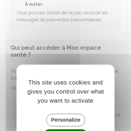
À noter
Vous pouvez choisir de ne pas recevoir les
messages de prévention personnalisée.
Qui peut accéder à Mon espace
santé ?
Vous pouvez définir les règles de confidentialité et
d'accès à vos informations de santé.
This site uses cookies and
Vous pouvez :
gives you control over what
Bloquer l'accès à des professionnels de
you want to activate
santé
Masquer les documents de votre choix (ce
Personalize
qui les rend invisibles aux professionnels
qui consultent ces documents de santé