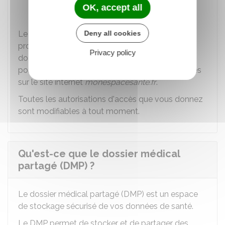
OK, accept all
via le dossier médical partagé).
Le détail des modalités de blocage des
Deny all cookies
professionnels de santé et de masquage des
Privacy policy
documents peuvent être consultées dans la
politique de Protection des données personnelles
sur le site internet
monespacesante.fr
.
Toutes les autorisations d'accès que vous donnez
sont modifiables à tout moment.
Qu'est-ce que le dossier médical
partagé (DMP) ?
Le dossier médical partagé (DMP) est un espace
de stockage sécurisé de vos données de santé.
Le DMP permet de stocker et de partager des