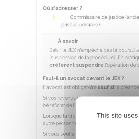
Où s'adresser ?
Commissaire de justice (anci
priseur judiciaire)
À savoir
Saisir le JEX n'empêche pas la poursuit
(suspension de la procédure). En pratiq
préfèrent suspendre
l'opération de s
Faut-il un avocat devant le JEX ?
L'avocat est obligatoire
sauf si
la créance 
Si vos revenus ne vous permettent pas d
bénéficier de
l'aide juridictionnelle
.
This site uses
Lorsque la créance est inférieure à
10 000
autre personne que l'avocat.
Si vous souhaitez vous faire représenter à