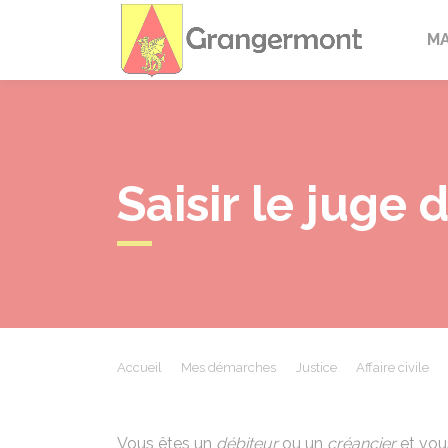
Granger
M
Saisir le juge 
Accueil
Mes démarches
Justice
Affaire civile
Vous êtes un
débiteur
ou un
créancier
et vous