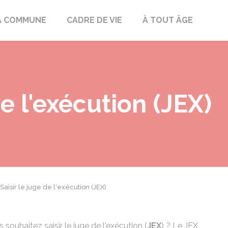
mont
A COMMUNE
CADRE DE VIE
À TOUT ÂGE
de l'exécution (JEX)
Saisir le juge de l'exécution (JEX)
 souhaitez saisir le juge de l'exécution (
JEX
) ? Le JEX