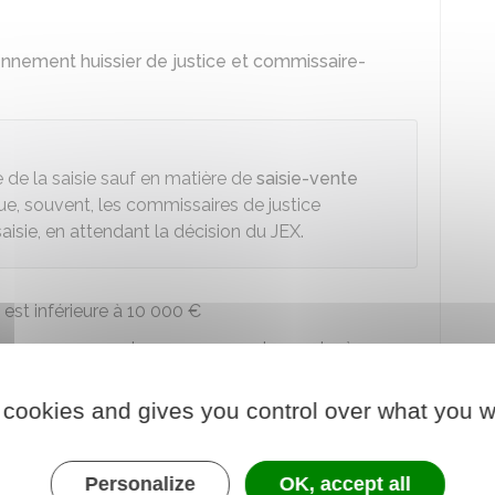
ennement huissier de justice et commissaire-
e de la saisie sauf en matière de
saisie-vente
ue, souvent, les commissaires de justice
aisie, en attendant la décision du JEX.
est inférieure à
10 000 €
e payer un avocat, vous pouvez demander à
 cookies and gives you control over what you w
 €
, il est possible de se faire représenter par une
 l'audience par une autre personne, vous pouvez lui
Personalize
OK, accept all