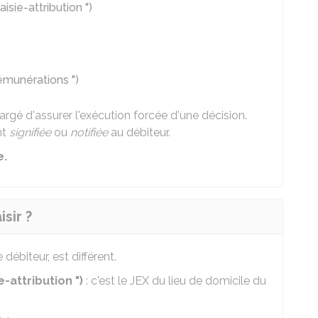
isie-attribution ")
rémunérations ")
argé d'assurer l'exécution forcée d'une décision.
nt
signifiée
ou
notifiée
au débiteur.
e.
isir ?
e débiteur, est différent.
-attribution ")
: c'est le JEX du lieu de domicile du