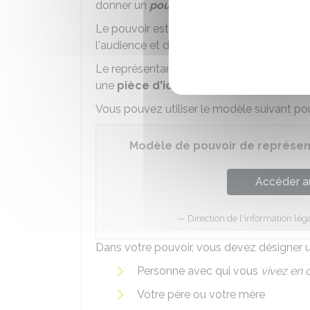
donner un
pouvoir
.
Le pouvoir est un
document écrit
qui pe
l'audience et de prendre la parole à votre
Le représentant désigné doit être
majeur
une
pièce d'identité
.
Vous pouvez utiliser le modèle suivant pou
Modèle de pouvoir de représent
Accéder a
Direction de l'information léga
Dans votre pouvoir, vous devez désigner 
Personne avec qui vous
vivez en 
Votre père ou votre mère