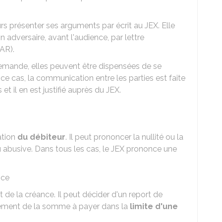
rs présenter ses arguments par écrit au JEX. Elle
on adversaire, avant l'audience, par lettre
AR).
 demande, elles peuvent être dispensées de se
e cas, la communication entre les parties est faite
t il en est justifié auprès du JEX.
ation
du débiteur
. Il peut prononcer la nullité ou la
 ou abusive. Dans tous les cas, le JEX prononce une
nce
de la créance. Il peut décider d'un report de
ement de la somme à payer dans la
limite d'une