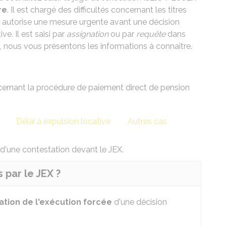
re
. Il est chargé des difficultés concernant les titres
Il autorise une mesure urgente avant une décision
ve. Il est saisi par
assignation
ou par
requête
dans
on, nous vous présentons les informations à connaître.
cernant la
procédure de paiement direct de pension
Délai à expulsion locative
Autres cas
t d'une contestation devant le JEX.
 par le JEX ?
ation de l'exécution forcée
d'une décision