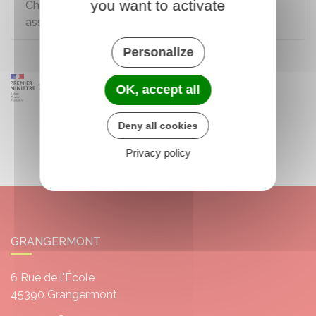
you want to activate
Changements dans l'administration d'une
association
Personalize
OK, accept all
Deny all cookies
Privacy policy
GRANGERMONT
6 Rue de l'École
45390
Grangermont