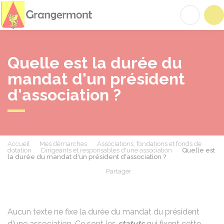
Grangermont
Acc
Quelle est la durée du
mandat d'un président
d'association ?
Accueil
Mes démarches
Associations, fondations et fonds de
dotation
Dirigeants et responsables d'une association
Quelle est
la durée du mandat d'un président d'association ?
Partager
Partager sur Facebook
Partager sur X - Twit
Partager sur
Par
Aucun texte ne fixe la durée du mandat du président
d'une association. Ce sont les
statuts
qui fixent cette