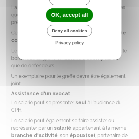
La demande doit être
accompagnée
des pièces
que le salarié souhaite invoquer à l'appui de ses
OK, accept all
prétentions.
Deny all cookies
Ces pièces sont énumérées sur un
bordereau de
communication
de pièces qui lui est annexé.
Privacy policy
Le salarié doit déposer ou envoyer sa requête et le
bordereau au greffe
en
autant d'exemplaires
que de défendeurs.
Un exemplaire pour le greffe devra être également
joint.
Assistance d'un avocat
Le salarié peut se présenter
seul
à l'audience du
CPH.
Le salarié peut également se faire assister ou
représenter par un
salarié
appartenant à la même
branche d'activité
, son
époux(se)
, partenaire de