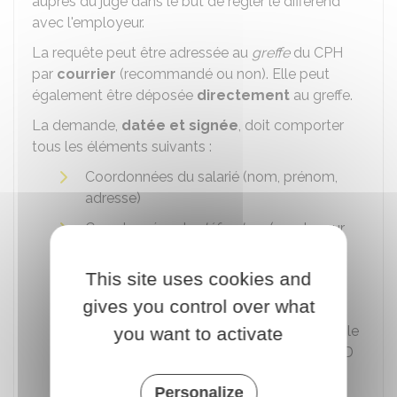
auprès du juge dans le but de régler le différend
avec l'employeur.
La requête peut être adressée au
greffe
du CPH
par
courrier
(recommandé ou non). Elle peut
également être déposée
directement
au greffe.
La demande,
datée et signée
, doit comporter
tous les éléments suivants :
Coordonnées du salarié (nom, prénom,
adresse)
Coordonnées du
défendeur
(employeur
contre qui la demande est réalisée)
This site uses cookies and
Objet
de la demande
gives you control over what
Exposé sommaire
des motifs de la
demande. Elle doit mentionner l'ensemble
you want to activate
des
prétentions
(requalification du CDD
en CDI)
Personalize