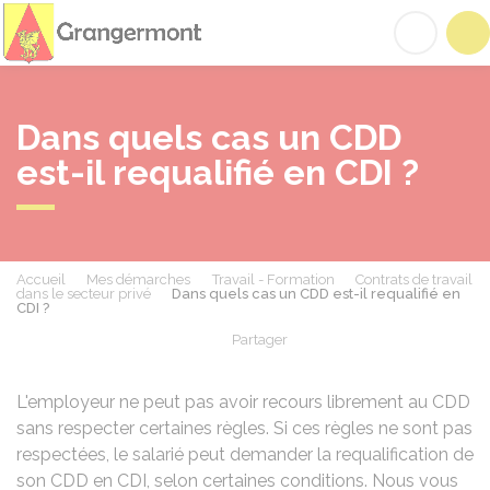
Grangermont
Acc
Dans quels cas un CDD
est-il requalifié en CDI ?
Accueil
Mes démarches
Travail - Formation
Contrats de travail
dans le secteur privé
Dans quels cas un CDD est-il requalifié en
CDI ?
Partager
Partager sur Facebook
Partager sur X - Twit
Partager sur
Par
L'employeur ne peut pas avoir recours librement au CDD
sans respecter certaines règles. Si ces règles ne sont pas
respectées, le salarié peut demander la requalification de
son
CDD
en
CDI
, selon certaines conditions. Nous vous