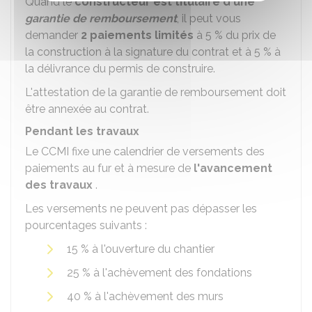
Quand le
constructeur est titulaire d'une
garantie de remboursement
, il peut vous
demander
2 paiements limités
à
5 %
du prix de
la construction à la signature du contrat et à
5 %
à
la délivrance du permis de construire.
L'attestation de la garantie de remboursement doit
être annexée au contrat.
Pendant les travaux
Le CCMI fixe une calendrier de versements des
paiements au fur et à mesure de
l'avancement
des travaux
.
Les versements ne peuvent pas dépasser les
pourcentages suivants :
15 %
à l'ouverture du chantier
25 %
à l'achèvement des fondations
40 %
à l'achèvement des murs