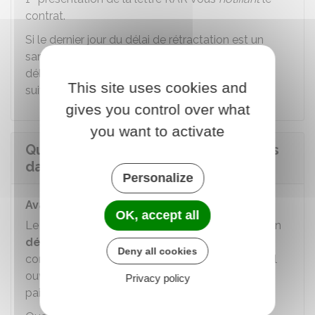
contrat.
Si le dernier jour du délai de rétractation est un
samedi, un dimanche, un jour férié ou
chômé
, le
er
délai est prolongé jusqu'au 1
jour ouvrable
This site uses cookies and
suivant.
gives you control over what
you want to activate
Quel est le calendrier des paiements
dans un CCMI ?
Personalize
Avant l'ouverture de chantier
OK, accept all
Le constructeur peut vous demande de verser un
dépôt de garantie
limité à
3 %
du prix de la
Deny all cookies
construction. Il est bloqué sur un compte spécial
ouvert à votre nom. Il est déduit des premiers
Privacy policy
paiements prévus par le contrat.