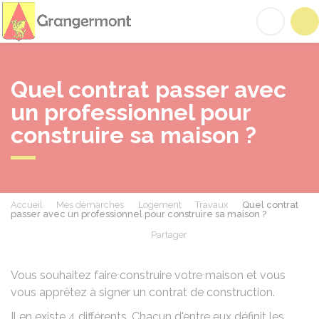
Grangermont
Acc
Quel contrat passer avec
un professionnel pour
construire sa maison ?
Accueil
Mes démarches
Logement
Travaux
Quel contrat
passer avec un professionnel pour construire sa maison ?
Partager
Partager sur Facebook
Partager sur X - Twit
Partager sur
Par
Vous souhaitez faire construire votre maison et vous
vous apprêtez à signer un contrat de construction.
Il en existe 4 différents. Chacun d'entre eux définit les