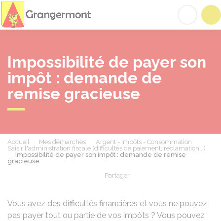
Grangermont
Acc
Impossibilité de payer son
impôt : demande de
remise gracieuse
Accueil
Mes démarches
Argent - Impôts - Consommation
Saisir l'administration fiscale (difficultés de paiement, réclamation...)
Impossibilité de payer son impôt : demande de remise
gracieuse
Partager
Partager sur Facebook
Partager sur X - Twit
Partager sur
Par
Vous avez des difficultés financières et vous ne pouvez
pas payer tout ou partie de vos impôts ? Vous pouvez