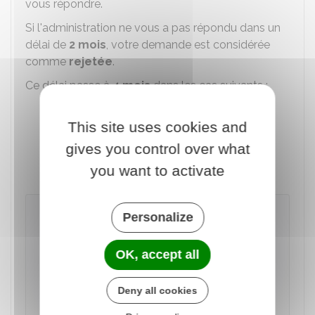
vous répondre.
Si l'administration ne vous a pas répondu dans un
délai de
2 mois
, votre demande est considérée
comme
rejetée
.
Ce délai passe à
4 mois
dans les cas suivants :
Demande de remise particulièrement
This site uses cookies and
complexe (l'administration doit vous en
avertir avant la fin du délai de 2 mois)
gives you control over what
Demande de transaction
.
you want to activate
À noter
Personalize
En cas de contestation ou de litige avec
l'administration fiscale (par exemple, à la
OK, accept all
suite d'un
contrôle fiscal
), une demande de
transaction peut, sous de strictes conditions,
Deny all cookies
permettre d'obtenir une réduction des