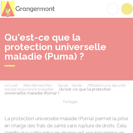
Grangermont
Acc
Qu'est-ce que la
protection universelle
maladie (Puma) ?
Accueil
Mes démarches
Social - Santé
Affiliation à la sécurité
sociale (assurance maladie)
Qu'est-ce que la protection
universelle maladie (Puma) ?
Partager
Partager sur Facebook
Partager sur X - Twit
Partager sur
Par
La protection universelle maladie (Puma) permet la prise
en charge des frais de santé sans rupture de droits. Cela
signifie que cette prise en charge est assurée même en