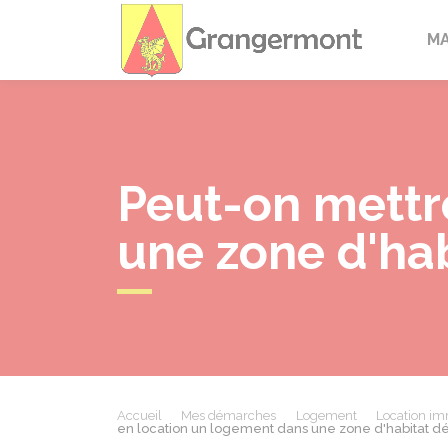
Granger
M
Peut-on mettr
une zone d'hab
Accueil
Mes démarches
Logement
Location imm
en location un logement dans une zone d'habitat d