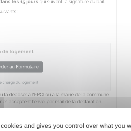
dans les 15 jours
qui suivent la signature du bail.
uivants :
on de logement
der au Formulaire
re chargé du logement
u la déposer à l'
EPCI
ou à la mairie de la commune
es acceptent l'envoi par mail de la déclaration.
 cookies and gives you control over what you w