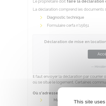
Le propriétaire doit
faire la déclaration 
La déclaration comprend les documents s
Diagnostic technique
Formulaire cerfa n°15651
Déclaration de mise en locati
Accé
Ministè
Il faut envoyer la déclaration par courrier o
où se situe le logement. Certaines commun
Où s'adresser ?
Mairie
This site uses