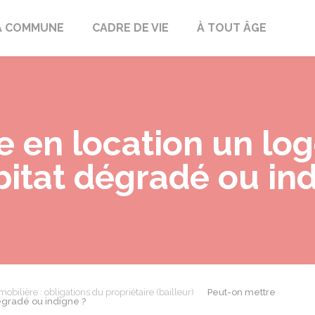
mont
A COMMUNE
CADRE DE VIE
À TOUT ÂGE
e en location un l
itat dégradé ou ind
obilière : obligations du propriétaire (bailleur)
Peut-on mettre
égradé ou indigne ?