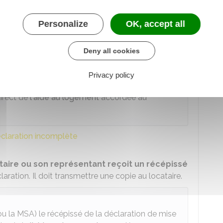
Personalize
OK, accept all
éclaration de mise en location ?
Deny all cookies
Privacy policy
ou la
MSA
) le récépissé de la déclaration de mise
direct de
l'aide au logement
accordée au
claration incomplète
taire ou son représentant reçoit un récépissé
aration. Il doit transmettre une copie au locataire.
ou la
MSA
) le récépissé de la déclaration de mise