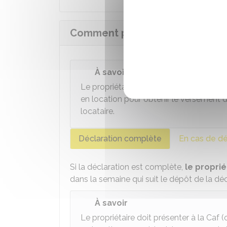
Comment prouver avoir fait la d
À savoir
Le propriétaire doit présenter à la
Caf
(
en location pour obtenir le versement 
locataire.
Déclaration complète
En cas de dé
Si la déclaration est complète,
le proprié
dans la semaine qui suit le dépôt de la décl
À savoir
Le propriétaire doit présenter à la
Caf
(