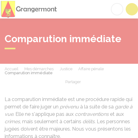
Grangermont
Acc
Comparution immédiate
Accueil
Mes démarches
Justice
Affaire pénale
Comparution immédiate
Partager
Partager sur Facebook
Partager sur X - Twit
Partager sur
Par
La comparution immédiate est une procédure rapide qui
permet de faire juger un
prévenu
à la suite de sa
garde à
vue
. Elle ne s'applique pas aux
contraventions
et aux
crimes
, mais seulement à certains
délits
. Les personnes
jugées doivent être majeures. Nous vous présentons les
informations à connaître.