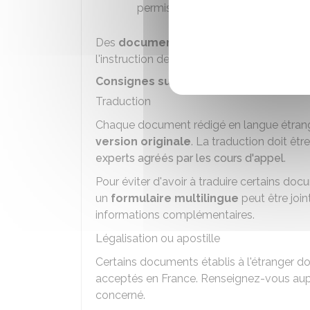
permis de conduire.
Des
documents complémentaires
pou
l'instruction de votre demande en fonction
Consignes sur les documents à fourni
Traduction
Chaque document rédigé en langue étrang
version originale
. La traduction doit êtr
experts agréés par les cours d'appel
.
Pour éviter d'avoir à traduire certains do
un
formulaire multilingue
peut être join
informations complémentaires.
Légalisation ou apostille
Certains documents établis à l'étranger d
acceptés en France. Renseignez-vous aup
concerné.