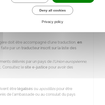
Deny all cookies
rront être demandés par le service en charge de
 de votre situation.
Privacy policy
r
ère doit être accompagné d'une traduction,
en
e faite par un
traducteur inscrit sur la liste des
cuments délivrés par un pays de
l'Union européenne
,
t. Consultez le
site e-justice
pour avoir des
oivent être
légalisés
ou
apostillés
pour être
rès de l'ambassade ou au consulat du pays