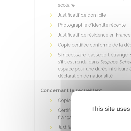
scolaire.
Justificatif de domicile
Photographie d'identité récente
Justificatif de résidence en France 
Copie certifiée conforme de la déc
Si nécessaire, passeport étranger s
s'il s'est rendu dans
l'espace Sch
espace pour une durée inférieure 
déclaration de nationalité.
Concernant le recueillant
Copie intégrale de l'acte de naiss
This site uses
Certificat de nationalité française
française
Justificatif d'identité. Par exemple