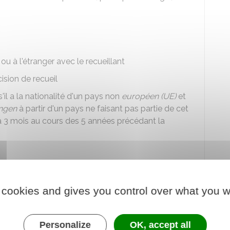
ou à l'étranger avec le recueillant
ision de recueil
'il a la nationalité d'un pays non
européen (UE)
et
engen
à partir d'un pays ne faisant pas partie de cet
à 3 mois au cours des 5 années précédant la
ance
 cookies and gives you control over what you w
ou tous documents attestant de la nationalité
, carte nationale d'identité, passeport français,
Personalize
OK, accept all