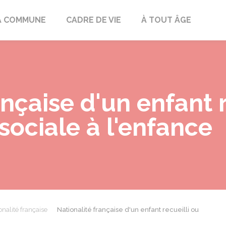
mont
A COMMUNE
CADRE DE VIE
À TOUT ÂGE
ançaise d'un enfant r
 sociale à l'enfance
onalité française
Nationalité française d'un enfant recueilli ou