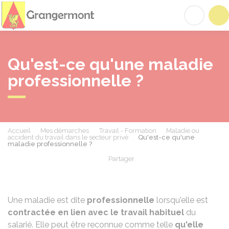
Grangermont
Acc
Qu'est-ce qu'une maladie
professionnelle ?
Accueil
Mes démarches
Travail - Formation
Maladie ou
accident du travail dans le secteur privé
Qu'est-ce qu'une
maladie professionnelle ?
Partager
Partager sur Facebook
Partager sur X - Twit
Partager sur
Par
Une maladie est dite
professionnelle
lorsqu'elle est
contractée en lien avec le travail habituel
du
salarié. Elle peut être reconnue comme telle
qu'elle