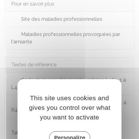
Pour en savoir plus
Site des maladies professionnelles
Maladies professionnelles provoquées par
l'amiante
Textes de référence
Code de la sécurité sociale : articles L461-1 à
L461-8
This site uses cookies and
Code de la sécurité sociale : articles R461-1 à
gives you control over what
R461-10
you want to activate
Code de la sécurité sociale : annexe II -
Tableaux des maladies professionnelles
Personalize