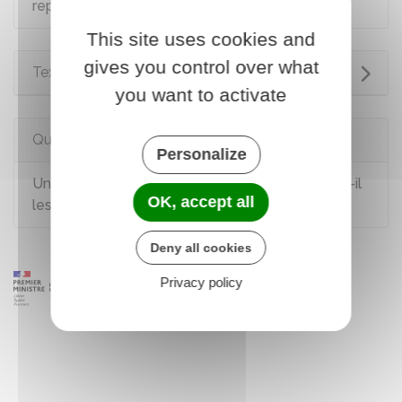
repos (pour certains véhicules)
This site uses cookies and
gives you control over what
Textes de référence
you want to activate
Questions ? Réponses !
Personalize
Un ressortissant européen salarié en France a-t-il
OK, accept all
les mêmes droits qu'un salarié français ?
Deny all cookies
Privacy policy