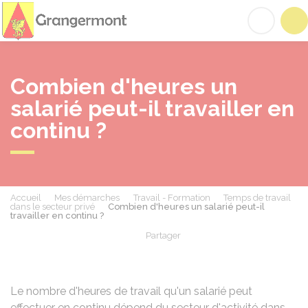
Grangermont
Acc
Combien d'heures un
salarié peut-il travailler en
continu ?
Accueil
Mes démarches
Travail - Formation
Temps de travail
dans le secteur privé
Combien d'heures un salarié peut-il
travailler en continu ?
Partager
Partager sur Facebook
Partager sur X - Twit
Partager sur
Par
Le nombre d'heures de travail qu'un salarié peut
effectuer en continu dépend du secteur d'activité dans