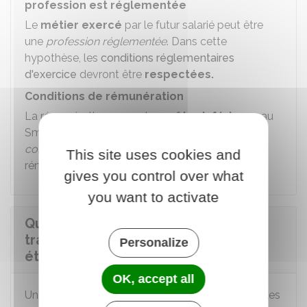
profession est réglementée
Le
métier exercé
par le futur salarié peut être
une
profession réglementée
. Dans cette
hypothèse, les
conditions réglementaires
d'exercice
devront être
respectées.
Conditions de rémunération
La rémunération ne peut
pas être inférieure
au
Smic
(ou au salaire prévu dans la
convention
collective
applicable à l'entreprise, si cette
This site uses cookies and
rémunération
est plus élevée
que le Smic).
gives you control over what
you want to activate
Que faire une fois l'autorisation de
travail obtenue pour un salarié
Personalize
étranger en France ?
OK, accept all
Une fois l'autorisation de travail obtenue, les règles