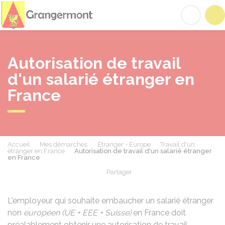
Grangermont
Acc
Autorisation de travail
d'un salarié étranger en
France
Accueil
Mes démarches
Étranger - Europe
Travail d'un
étranger en France
Autorisation de travail d'un salarié étranger
en France
Partager
Partager sur Facebook
Partager sur X - Twit
Partager sur
Par
L'employeur qui souhaite embaucher un salarié étranger
non
européen (UE + EEE + Suisse)
en France doit
préalablement obtenir une autorisation de travail.