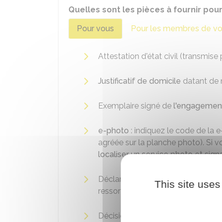
Quelles sont les pièces à fournir pou
Pour vous
Pour les membres de vot
Attestation d'état civil (transmise p
Justificatif de domicile
datant de m
Exemplaire signé de
l'engagement
e-photo
: indiquez le code de la 
agréée sur la planche photo). Si
localiser un service photo et sig
Déclaration sur l'honneur de non
p
This site uses
ressortissant d'un pays qui l'autor
Décision de l'Ofpra ou de la
CND