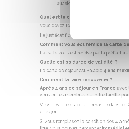
subsidiaire
Quel est le coût de la carte de séjour
Vous devez régler
25 €
(droit de timbre) 
Le justificatif de paiement du droit de tim
Comment vous est remise la carte de
La carte vous est remise par la préfecture
Quelle est sa durée de validité ?
La carte de séjour est valable
4 ans max
Comment la faire renouveler ?
Après 4 ans de séjour en France
avec 
vous ou les membres de votre famille p
Vous devez en faire la demande dans les 2
de séjour.
Si vous remplissez la condition des 4 ann
titre, vous pouvez demander
immédiate