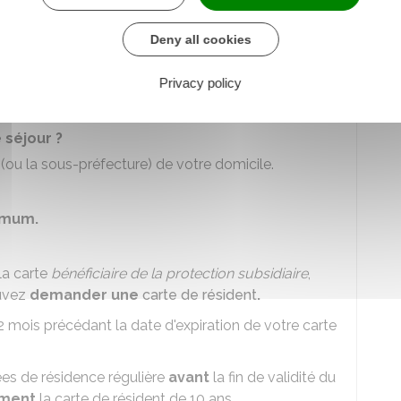
Deny all cookies
 ?
par
timbres fiscaux
.
Privacy policy
bre est demandé lors de la remise de la carte.
 séjour ?
 (ou la sous-préfecture) de votre domicile.
imum.
la carte
bénéficiaire de la protection subsidiaire
,
ouvez
demander une
carte de résident
.
 mois précédant la date d'expiration de votre carte
ées de résidence régulière
avant
la fin de validité du
ment
la carte de résident de 10 ans.