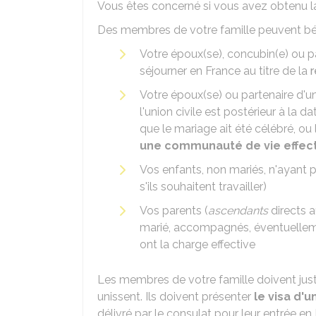
Vous êtes concerné si vous avez obtenu 
Des membres de votre famille peuvent bén
Votre époux(se), concubin(e) ou par
séjourner en France au titre de la
r
Votre époux(se) ou partenaire d'uni
l'union civile est postérieur à la d
que le mariage ait été célébré, ou 
une communauté de vie effec
Vos enfants, non mariés, n'ayant 
s'ils souhaitent travailler)
Vos parents (
ascendants
directs a
marié, accompagnés, éventuellemen
ont la charge effective
Les membres de votre famille doivent justif
unissent. Ils doivent présenter
le visa d'
délivré par le consulat pour leur entrée en