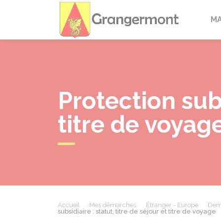
Granger
M
Protection subs
titre de voyag
Accueil
Mes démarches
Étranger - Europe
Dema
subsidiaire : statut, titre de séjour et titre de voyage