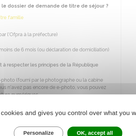
r le dossier de demande de titre de séjour ?
re famille
ar l'
Ofpra
à la préfecture)
oins de 6 mois (ou déclaration de domiciliation)
 à respecter les principes de la République
e-photo (fourni par le photographe ou la cabine
 vous n'avez pas encore de e-photo, vous pouvez
nature numériques
.
olygamie
en France si vous êtes marié et êtes
 cookies and gives you control over what you w
ise
A
vous attribuant le bénéfice de la protection
Personalize
OK, accept all