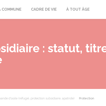
mont
A COMMUNE
CADRE DE VIE
À TOUT ÂGE
idiaire : statut, titr
e
nde d'asile (réfugié, protection subsidiaire, apatride)
Protection