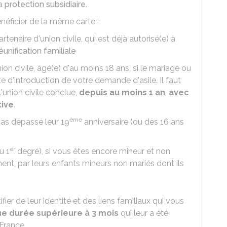
la
protection subsidiaire
.
éficier de la même carte :
tenaire d'union civile, qui est déjà autorisé(e) à
éunification familiale
on civile, âgé(e) d'au moins 18 ans, si le mariage ou
ate d'introduction de votre demande d'asile. Il faut
l'union civile conclue,
depuis au moins 1 an
,
avec
tive
.
ème
pas dépassé leur 19
anniversaire (ou dès 16 ans
er
u 1
degré), si vous êtes encore mineur et non
t, par leurs enfants mineurs non mariés dont ils
ier de leur identité et des liens familiaux qui vous
une durée supérieure à 3 mois
qui leur a été
 France.