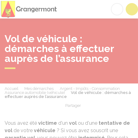
Grangermont
Acc
Vol de véhicule :
démarches à effectuer
auprès de l’assurance
Accueil
Mes démarches
Argent - Impôts - Consommation
Assurance automobile (véhicule)
Vol de véhicule : démarches à
effectuer auprès de l’assurance
Partager
Partager sur Facebook
Partager sur X - Twit
Partager sur
Par
Vous avez été
victime
d'un
vol
ou d'une
tentative de
vol
de votre
véhicule
? Si vous avez souscrit une
garantie vol
, vous pouvez être
indemnisé
. Pour cela,