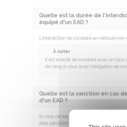
Quelle est la durée de l'interd
équipé d'un EAD ?
L'interdiction de conduire un véhicule non
À noter
Il est interdit de conduire avec un taux
de sang si vous avez l'obligation de co
Quelle est la sanction en cas d
d'un EAD ?
Si vous ne respectez pas l'interdiction de
êtes sanctionné par une
amende
pouvant 
This site uses