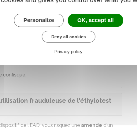
émentaires
suivantes :
Personalize
OK, accept all
véhicules, y compris les véhicules sans permis, pour
Deny all cookies
tion de demander un nouveau permis pendant 3 ans
Privacy policy
re
confisqué
.
utilisation frauduleuse de l'éthylotest
ispositif de l'
EAD
, vous risquez une
amende
d'un