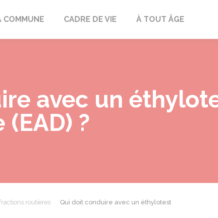
mont
A COMMUNE
CADRE DE VIE
À TOUT ÂGE
ire avec un éthylot
 (EAD) ?
fractions routières
Qui doit conduire avec un éthylotest