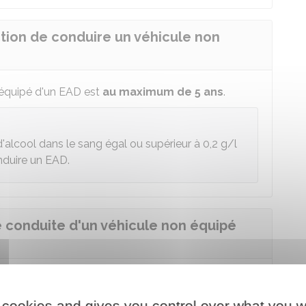
iction de conduire un véhicule non
 équipé d'un
EAD
est
au maximum de 5 ans
.
 d'alcool dans le sang égal ou supérieur à 0,2 g/l
nduire un
EAD
.
e conduite d'un véhicule non équipé
 conduire un véhicule non équipé d'un
EAD
, vous
aller jusqu'à
4 500 €
et par une
peine de prison
 cookies and gives you control over what you w