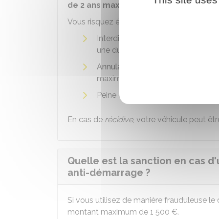
de 2 ans maximum
.
Vous risquez également les
peines compl
Interdiction de conduire certains 
une durée de 5 ans maximum
Annulation
du permis et interdic
maximum
Peine de
travail d'intérêt général
.
En cas de
récidive
, votre véhicule peut êt
Quelle est la sanction en cas d'
anti-démarrage ?
Si vous utilisez de manière frauduleuse le d
montant maximum de
1 500 €
.