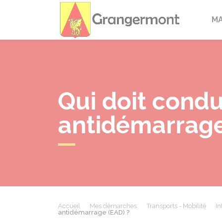
Granger
M
Qui doit condu
antidémarrage
Accueil
Mes démarches
Transports - Mobilité
In
antidémarrage (EAD) ?