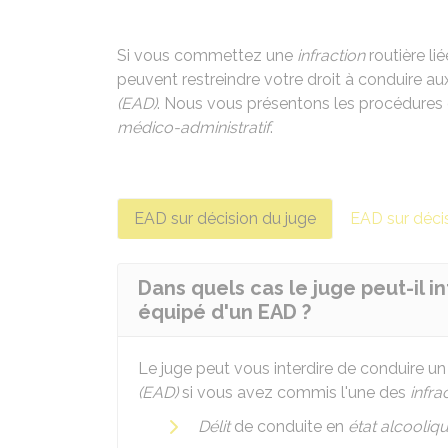
Si vous commettez une
infraction
routière li
peuvent restreindre votre droit à conduire a
(EAD)
. Nous vous présentons les procédures d
médico-administratif
.
EAD sur décision du juge
EAD sur déci
Dans quels cas le juge peut-il 
équipé d'un EAD ?
Le juge peut vous interdire de conduire u
(EAD)
si vous avez commis l'une des
infra
Délit
de conduite en
état alcooliq