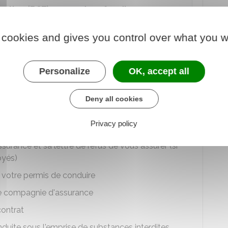
fication (BCT) en cas de refus d'assurance
 cookies and gives you control over what you w
u Modèle de document
Personalize
OK, accept all
onal de la consommation (INC)
uments suivants :
Deny all cookies
ocument
proposition d'assurance
Privacy policy
ce du courrier que vous lui avez envoyé
surance et sa lettre de refus de vous assurer (si
oyés)
e votre permis de conduire
ne compagnie d'assurance
contrat
uite sous l'emprise de substances interdites,