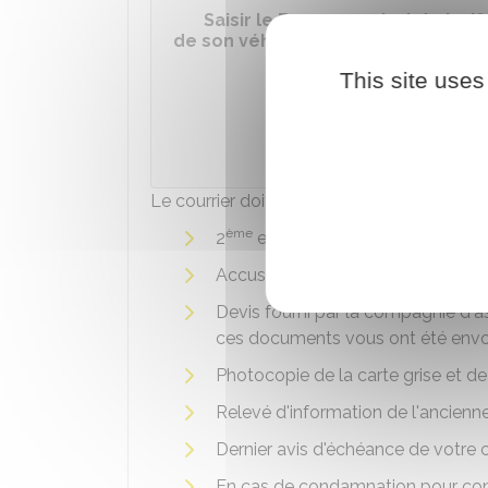
Saisir le Bureau central de tari
de son véhicule
This site uses
Accéder a
Institut nati
Le courrier doit être accompagné des doc
ème
2
exemplaire complété du d
Accusé de réception par l'assuran
Devis fourni par la compagnie d'as
ces documents vous ont été env
Photocopie de la carte grise et d
Relevé d'information de l'ancien
Dernier avis d'échéance de votre 
En cas de condamnation pour cond