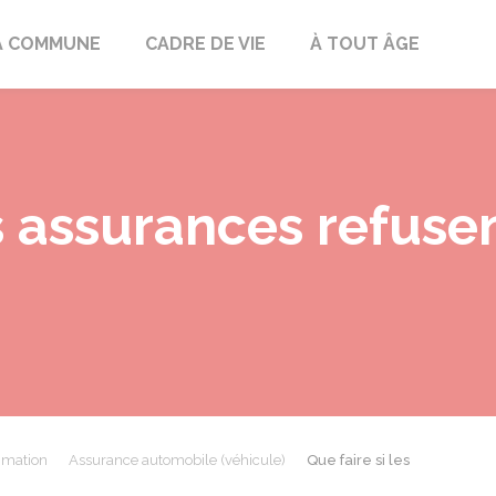
mont
A COMMUNE
CADRE DE VIE
À TOUT ÂGE
es assurances refuse
mmation
Assurance automobile (véhicule)
Que faire si les