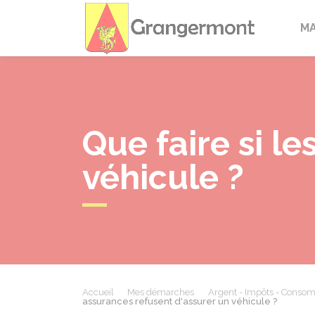
Granger
M
Que faire si l
véhicule ?
Accueil
Mes démarches
Argent - Impôts - Conso
assurances refusent d'assurer un véhicule ?