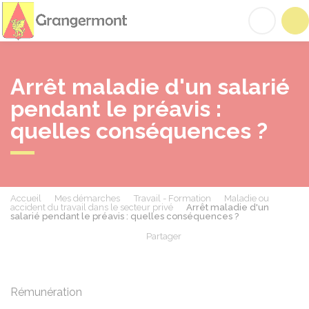
Grangermont
Acc
Arrêt maladie d'un salarié
pendant le préavis :
quelles conséquences ?
Accueil
Mes démarches
Travail - Formation
Maladie ou
accident du travail dans le secteur privé
Arrêt maladie d'un
salarié pendant le préavis : quelles conséquences ?
Partager
Partager sur Facebook
Partager sur X - Twit
Partager sur
Par
Rémunération