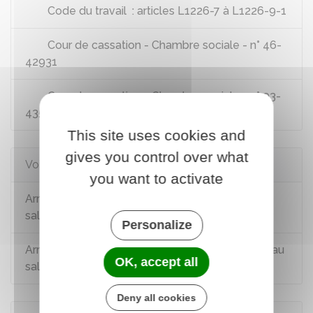
Code du travail : articles L1226-7 à L1226-9-1
Cour de cassation - Chambre sociale - n° 46-
42931
Cour de cassation - Chambre sociale - n° 93-
43581
This site uses cookies and
gives you control over what
Voir aussi
you want to activate
Arrêt maladie : démarches à effectuer par le
salarié
Personalize
Arrêt maladie : indemnités journalières versées au
OK, accept all
salarié
Deny all cookies