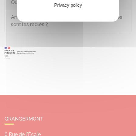
Questions ? Réponses !
Privacy policy
Arrêt maladie pendant la période d'essai : quelles
sont les règles ?
GRANGERMONT
6 Rue de l'École