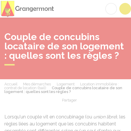
Grangermont
Acc
Couple de concubins
locataire de son logement
: quelles sont les règles ?
Accueil
Mes démarches
Logement
Location immobilière :
contrat de location (bail)
Couple de concubins locataire de son
logement : quelles sont les règles ?
Partager
Partager sur Facebook
Partager sur X - Twit
Partager sur
Par
Lorsqu'un couple vit en concubinage (ou
union libre
), les
règles liées au logement que les concubins habitent
ensemble sont différentes selon qu'un seul d'entre eux