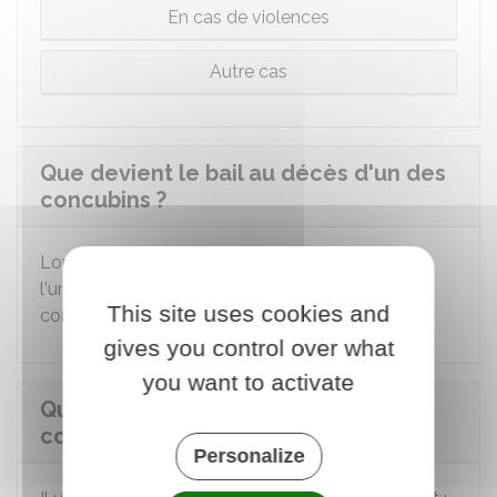
En cas de violences
Autre cas
Que devient le bail au décès d'un des
concubins ?
Lorsque les 2 concubins ont signé le bail, et que
l'un d'entre eux meurt, le bail se poursuit avec le
This site uses cookies and
concubin restant dans le logement.
gives you control over what
you want to activate
Que devient le bail lorsqu'un des
concubins abandonne le logement ?
Personalize