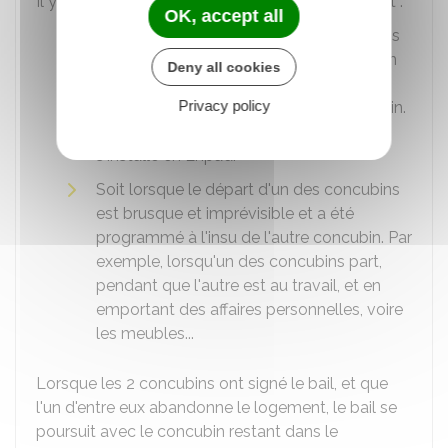
Il y a
abandon du domicile
dans 2 cas seulement :
OK, accept all
Soit lorsque le départ d'un des concubins
est rendu inéluctable et définitif en raison
Deny all cookies
de son état de santé, et que ce départ
Privacy policy
s'impose à lui-même et à l'autre concubin.
Par exemple, lorsque l'un des concubins
s'installe en
Ehpad
.
Soit lorsque le départ d'un des concubins
est brusque et imprévisible et a été
programmé à l'insu de l'autre concubin. Par
exemple, lorsqu'un des concubins part,
pendant que l'autre est au travail, et en
emportant des affaires personnelles, voire
les meubles...
Lorsque les 2 concubins ont signé le bail, et que
l'un d'entre eux abandonne le logement, le bail se
poursuit avec le concubin restant dans le