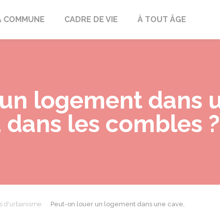
mont
A COMMUNE
CADRE DE VIE
À TOUT ÂGE
 un logement dans u
 dans les combles ?
ns d'urbanisme
Peut-on louer un logement dans une cave,