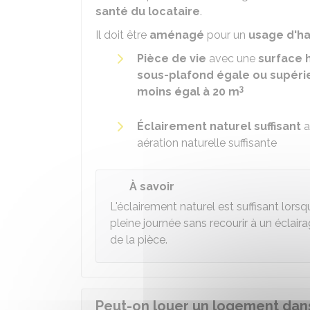
santé du locataire
.
Il doit être
aménagé
pour un
usage d'ha
Pièce de vie
avec une
surface 
sous-plafond égale ou supéri
3
moins égal à 20 m
Éclairement naturel suffisant
a
aération naturelle suffisante
À savoir
L'éclairement naturel est suffisant lorsq
pleine journée sans recourir à un éclaira
de la pièce.
Peut-on louer un logement dan