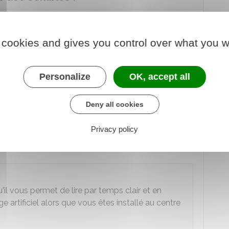
des combles. Ils doivent être
aménagés
pour un
tères
suivants :
 cookies and gives you control over what you w
sécurité de l'occupation
Personalize
OK, accept all
habitable au moins égale à 9 m²
et une
hauteur
eure à 2,20 mètres
ou un
volume habitable au
Deny all cookies
Privacy policy
vec des ouvertures donnant sur l'extérieur
suffisante
u'il vous permet de lire par temps clair et en
ge artificiel alors que vous êtes installé au centre