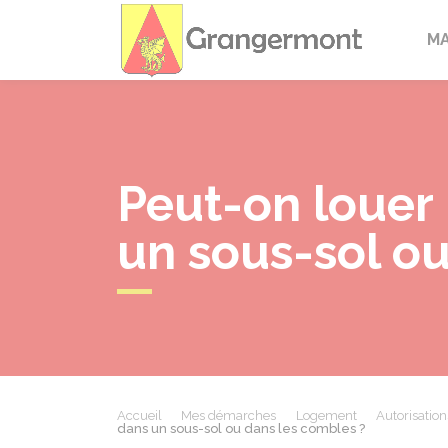
Granger
M
Peut-on louer
un sous-sol ou
Accueil
Mes démarches
Logement
Autorisatio
dans un sous-sol ou dans les combles ?