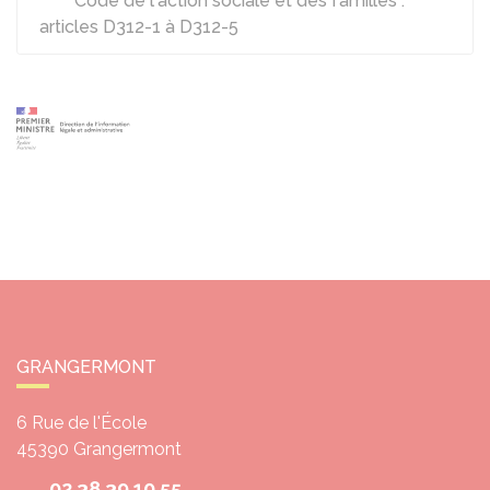
Code de l'action sociale et des familles :
articles D312-1 à D312-5
GRANGERMONT
6 Rue de l'École
45390
Grangermont
02 38 39 10 55