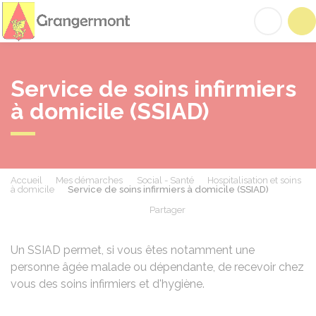
Grangermont
Acc
Service de soins infirmiers
à domicile (SSIAD)
Accueil
Mes démarches
Social - Santé
Hospitalisation et soins
à domicile
Service de soins infirmiers à domicile (SSIAD)
Partager
Partager sur Facebook
Partager sur X - Twit
Partager sur
Par
Un SSIAD permet, si vous êtes notamment une
personne âgée malade ou dépendante, de recevoir chez
vous des soins infirmiers et d'hygiène.