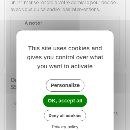
un infirmer se rendra à votre domicile pour décider
avec vous du calendrier des interventions.
À noter
les SSIAD sont autorisés à intervenir chez un
nombre de personnes limité. Il est donc
possible que vous soyez mis sur liste
This site uses cookies and
d'attente jusqu'à ce qu'une place se libère.
gives you control over what
you want to activate
Quels soins sont proposés avec un
Personalize
SSIAD ?
OK, accept all
Les soins proposés peuvent être :
des actes infirmiers (pansement, injections,
Deny all cookies
distribution de médicaments...) et de
Privacy policy
surveillance médicale,