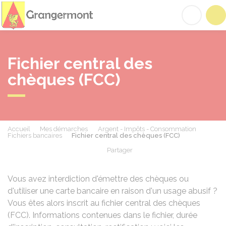
Grangermont
Acc
Fichier central des
chèques (FCC)
Accueil
Mes démarches
Argent - Impôts - Consommation
Fichiers bancaires
Fichier central des chèques (FCC)
Partager
Partager sur Facebook
Partager sur X - Twit
Partager sur
Par
Vous avez interdiction d'émettre des chèques ou
d'utiliser une carte bancaire en raison d'un usage abusif ?
Vous êtes alors inscrit au fichier central des chèques
(FCC). Informations contenues dans le fichier, durée