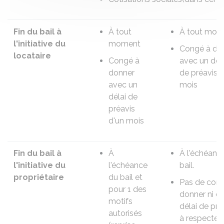
Fin du bail à
À tout
À tout mom
l'initiative du
moment
Congé à do
locataire
Congé à
avec un dél
donner
de préavis d
avec un
mois
délai de
préavis
d'un mois
Fin du bail à
À
À l'échéanc
l'initiative du
l'échéance
bail.
propriétaire
du bail et
Pas de con
pour 1 des
donner ni d
motifs
délai de pré
autorisés
à respecter