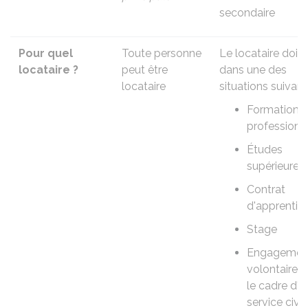
secondaire
Pour quel
Toute personne
Le locataire doit 
locataire ?
peut être
dans une des
locataire
situations suivant
Formation
professionn
Études
supérieures
Contrat
d'apprentis
Stage
Engagemen
volontaire 
le cadre d'u
service civi