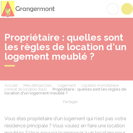
Grangermont
Acc
Propriétaire : quelles sont
les règles de location d'un
logement meublé ?
Accueil
Mes démarches
Logement
Location immobilière :
contrat de location (bail)
Propriétaire : quelles sont les règles de
location d'un logement meublé ?
Partager
Partager sur Facebook
Partager sur X - Twit
Partager sur
Par
Vous êtes propriétaire d'un logement qui n'est pas votre
résidence principale ? Vous voulez en faire une location
meublée ? Vous pouvez le proposer à un locataire pour