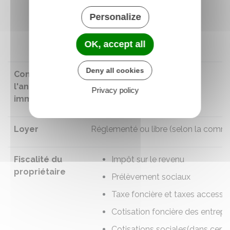
Personalize
OK, accept all
Deny all cookies
Contenu de
Réglementé
l'annonce
Privacy policy
immobilière
Loyer
Réglementé ou libre
(selon la comm
Fiscalité du
Impôt sur le revenu
propriétaire
Prélèvement sociaux
Taxe foncière
et
taxes accessoi
Cotisation foncière des entrepr
Cotisations sociales
(dans certa