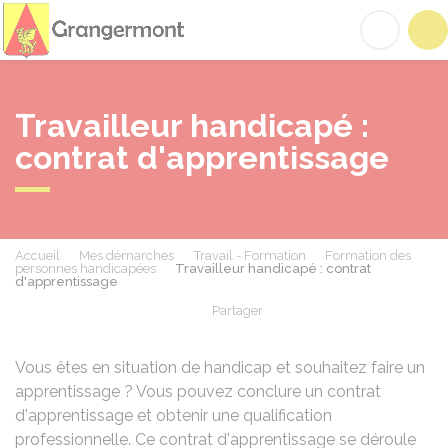
Grangermont
Acc
Travailleur handicapé :
contrat d'apprentissage
Accueil
Mes démarches
Travail - Formation
Formation des
personnes handicapées
Travailleur handicapé : contrat
d'apprentissage
Partager
Partager sur Facebook
Partager sur X - Twit
Partager sur
Par
Vous êtes en situation de handicap et souhaitez faire un
apprentissage ? Vous pouvez conclure un contrat
d'apprentissage et obtenir une qualification
professionnelle. Ce contrat d'apprentissage se déroule