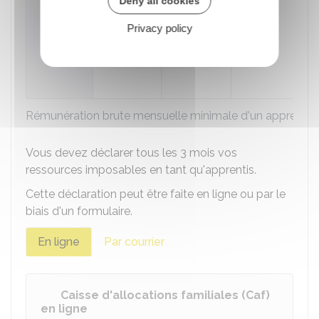
Deny all cookies
c
Privacy policy
l
p
c
d
Rémunération brute mensuelle minimale d'un apprenti
Vous devez déclarer tous les 3 mois vos
ressources imposables en tant qu'apprentis.
Cette déclaration peut être faite en ligne ou par le
biais d'un formulaire.
En ligne
Par courrier
Caisse d'allocations familiales (Caf)
en ligne