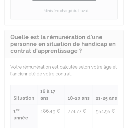
Ministère chargé du travail
Quelle est la rémunération d'une
personne en situation de handicap en
contrat d'apprentissage ?
Votre rémunération est calculée selon votre âge et
l'ancienneté de votre contrat.
16 à 17
Situation
ans
18-20 ans
21-25 ans
2
re
1
486,49 €
774,77 €
954,95 €
S
année
e
S