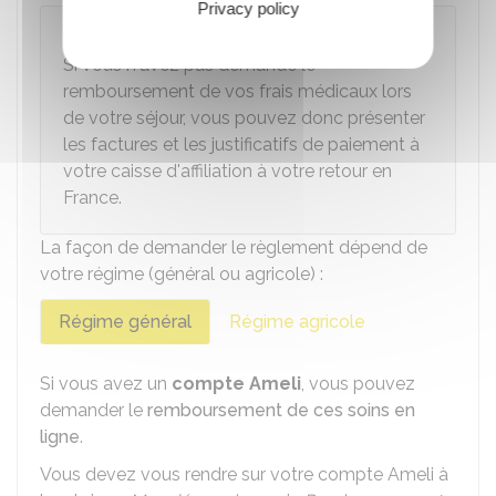
Privacy policy
À savoir
Si vous n'avez pas demandé le
remboursement de vos frais médicaux lors
de votre séjour, vous pouvez donc présenter
les factures et les justificatifs de paiement à
votre caisse d'affiliation à votre retour en
France.
La façon de demander le règlement dépend de
votre régime (général ou agricole) :
Régime général
Régime agricole
Si vous avez un
compte Ameli
, vous pouvez
demander le
remboursement de ces soins en
ligne
.
Vous devez vous rendre sur votre compte Ameli à