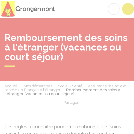
Grangermont
Acc
Remboursement des soins
à l'étranger (vacances ou
court séjour)
Accueil
Mes démarches
Social - Santé
Assurance maladie et
santé d'un Français à l'étranger
Remboursement des soins à
l'étranger (vacances ou court séjour)
Partager
Partager sur Facebook
Partager sur X - Twit
Partager sur
Par
Les règles à connaître pour être remboursé des soins
varient selon que le séjour se déroule dans ou hors